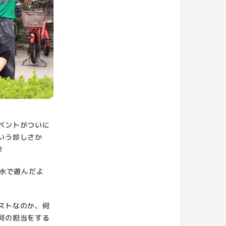
ベントがついに
いう珍しさか
！
色水で遊んだよ
ストなのか、何
何の担当をする