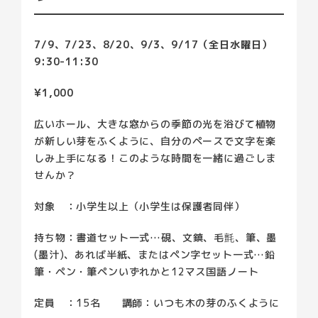
7/9、7/23、8/20、9/3、9/17（全日水曜日）
9:30-11:30
¥1,000
広いホール、大きな窓からの季節の光を浴びて植物
が新しい芽をふくように、自分のペースで文字を楽
しみ上手になる！このような時間を一緒に過ごしま
せんか？
対象 ：小学生以上（小学生は保護者同伴）
持ち物：書道セット一式…硯、文鎮、毛氈、筆、墨
(墨汁)、あれば半紙、またはペン字セット一式…鉛
筆・ペン・筆ペンいずれかと12マス国語ノート
定員 ：15名 講師：いつも木の芽のふくように