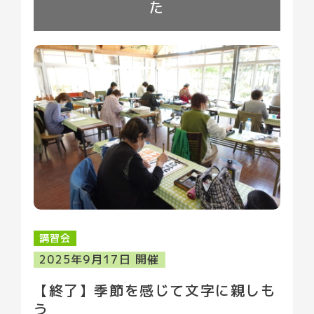
た
園内の植物
貸館について
お知らせ
小学校プログラム
イベント
ブログ
よくある質問
プライバシーポリシー
アクセス
講習会
2025年9月17日 開催
【終了】季節を感じて文字に親しも
う