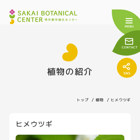
CONTACT
植物の紹介
トップ
センターについて
トップ
植物
ヒメウツギ
緑の相談窓口
友の会
ヒメウツギ
施設の紹介
売店について