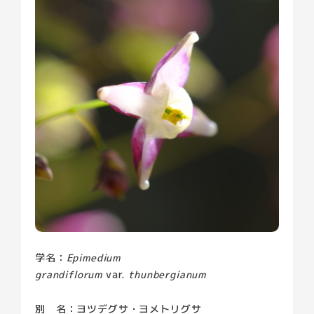
園内の植物
貸館について
お知らせ
小学校プログラム
イベント
ブログ
よくある質問
プライバシーポリシー
アクセス
学名：
Epimedium
grandiflorum
var.
thunbergianum
別 名：ヨツデグサ・ヨメトリグサ